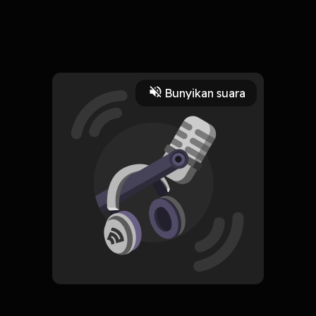
Hai aku Fikri dan aku anak semata wayang
Read More
Bunyikan suara
Jurnal Pribadi
#podcasting #ngakakbareng #noice #mantanremaja
#podcastindonesi
HOSTING
Diary Anak tunggal
Subscribe
0 Subscribers