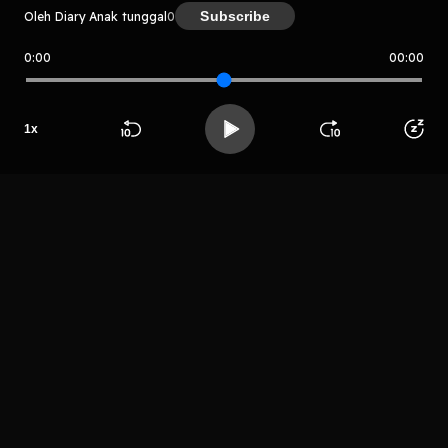
Subscribe
Oleh Diary Anak tunggal
0
0:00
00:00
Diary Anak tunggal
Host
1
x
Fikri Muhtarom
Beranda
Cari
Buka App
Koleksimu
Profil
LIHAT EPISODE LAIN