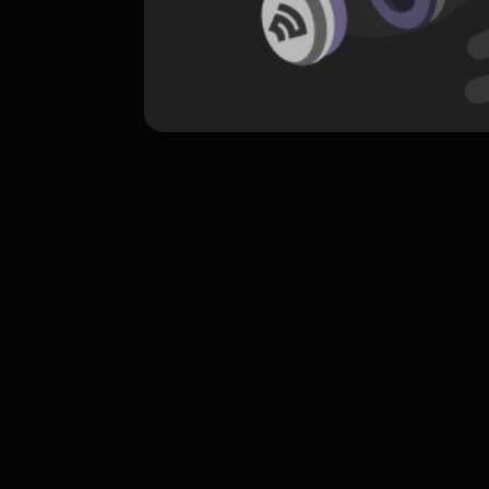
komentar belum bisa dimuat. Coba refr
atau periksa koneksi internet k