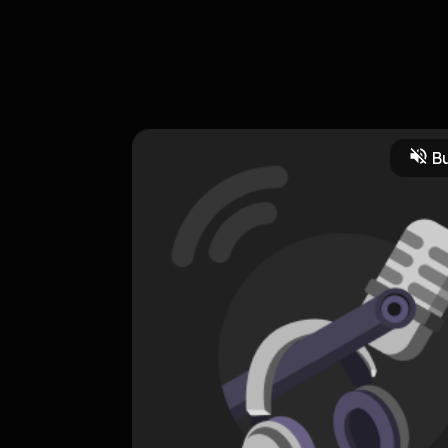
 buat nemenin hari hari lu semua jadi thanks yang udah mau dengerin
 sampe tamat...
Bu
naen04@gmail.com
n
ngobrol
pacaran
hidup
podcast
podcastasik
HOSTING
Newpodcs
0 Subscribers