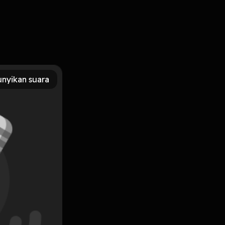
,, semoga betah.. tapi ada curhat nya dikit tapi tetep seru
nyikan suara
Subscribe