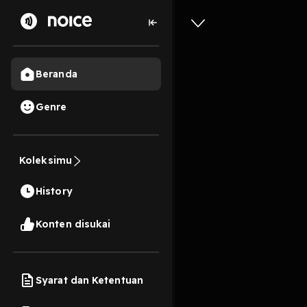
Beranda
Genre
Apa Moti
Koleksimu
Newpodc
History
33 Menit
Play
Konten disukai
Syarat dan Ketentuan