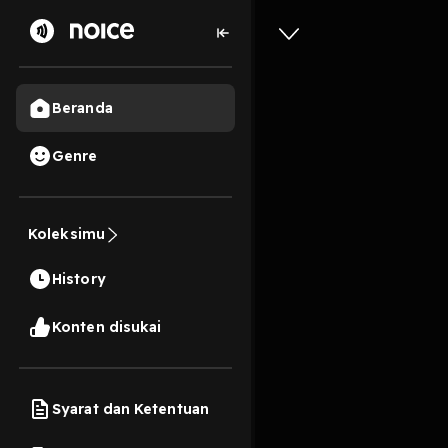
Beranda
Genre
37
6 tahun lalu
3 Me
Koleksimu
Jomblo 
History
Play
Konten disukai
Syarat dan Ketentuan