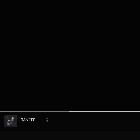
komentar belum bisa dimuat. Coba refr
atau periksa koneksi internet k
LIHAT EPISODE LAIN
TANCEP