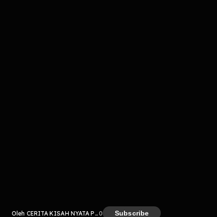
Komentar
komentar belum bisa dimuat. Coba refresh halaman
atau periksa koneksi internet kamu.
Kreator
Subscribe
Oleh CERITA KISAH NYATA POJOK MISTERI
0