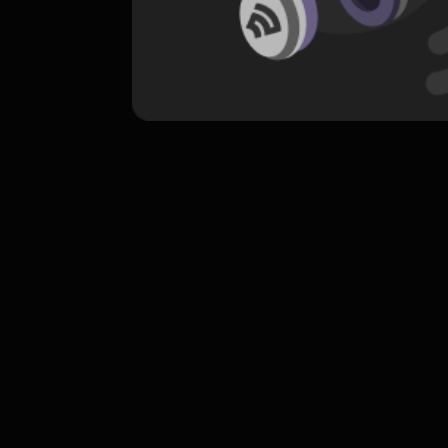
komentar belum bisa dimuat. Coba refr
atau periksa koneksi internet k