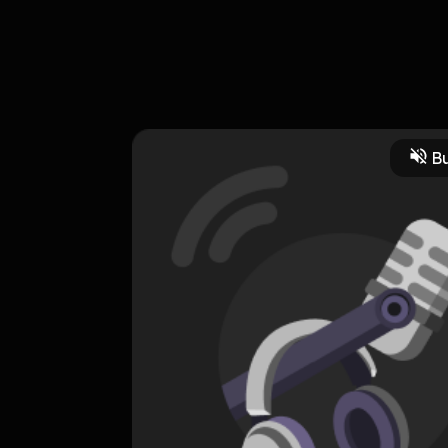
rtama kita untuk membahas tentang mengoptimalkan value dirimu
Bu
elf improvement
HOSTING
Dirimu valuemu!
0 Subscribers