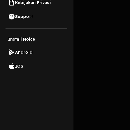
Kebijakan Privasi
29 Juni 2025
Support
Ini adalah konten pe
Install Noice
Read More
Android
Improvisasi
IOS
#value
self-talk
s