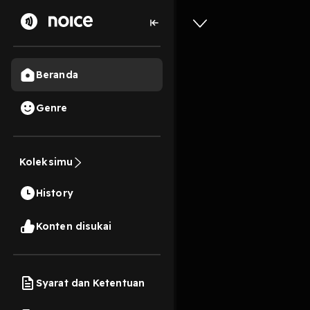
Beranda
Genre
19
1 tahun lalu
6 Me
Koleksimu
Coba den
History
Play
Konten disukai
Syarat dan Ketentuan