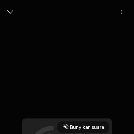
Masuk
Takdir
3 Menit
Play
Bunyikan suara
5 Oktober 2019