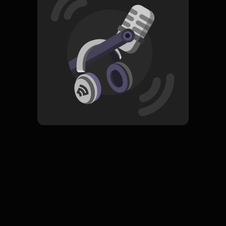
Read More
Spiritualitas
ORIGINAL
Semesta Bertasbih
Subscribe
0 Subscribers
Komentar