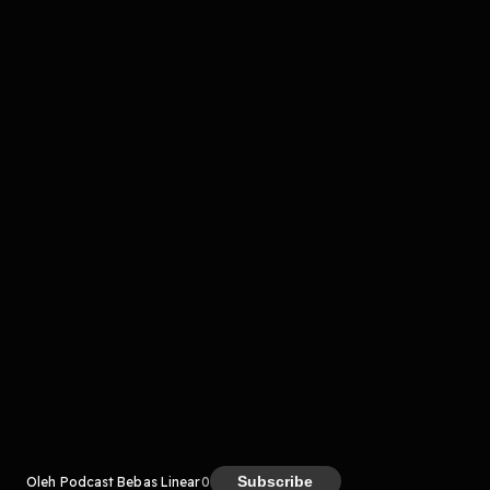
Komentar
komentar belum bisa dimuat. Coba refresh halaman
atau periksa koneksi internet kamu.
Kreator
Subscribe
Oleh Podcast Bebas Linear
0