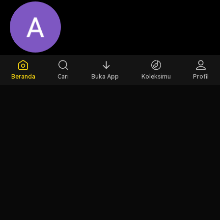
Host
Aidan Sayyid
Beranda
Cari
Buka App
Koleksimu
Profil
LIHAT EPISODE LAIN