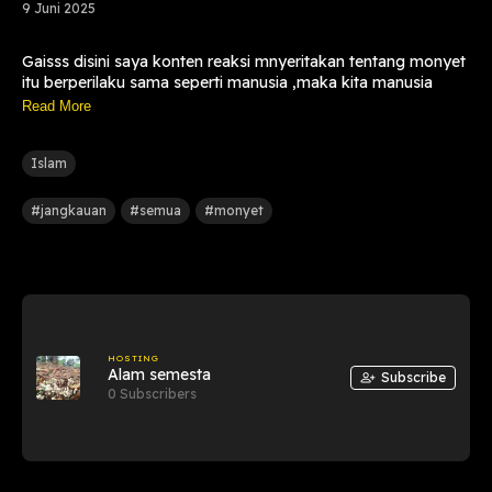
9 Juni 2025
Gaisss disini saya konten reaksi mnyeritakan tentang monyet
itu berperilaku sama seperti manusia ,maka kita manusia
harus sadar sebesar 2nya bahwa kita sama sperti hewan ,jdi
Read More
jgn lah seakan2 kita tu mahluk paling sempurna ya gaissss ,
evaluasi diri gais....
Islam
#jangkauan
#semua
#monyet
HOSTING
Alam semesta
Subscribe
0 Subscribers