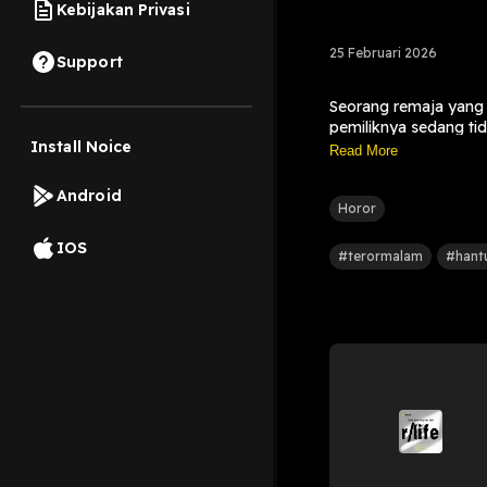
Kebijakan Privasi
25 Februari 2026
Support
Seorang remaja yang t
pemiliknya sedang ti
Install Noice
meminta tolong melal
Read More
ketakutan yang tak ter
Credits:
Android
Narrator: Ardi (AI)
Horor
Original story by:
Den
IOS
Editor: Pod in the B
#terormalam
#hant
Backsound: Mystery
Sound effect: Univer
Audiopapkin, Alex J
Pod in the Box © 2026.