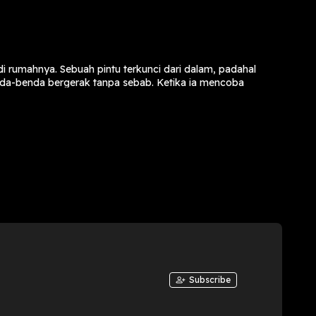
di rumahnya. Sebuah pintu terkunci dari dalam, padahal
enda-benda bergerak tanpa sebab. Ketika ia mencoba
membeku. Saksikan kisah horor psikologis tentang
y, loswin23, Freesound Community, Dragon-Studio,
Subscribe