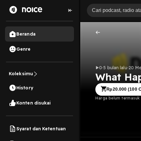
Beranda
Genre
0
5 bulan lalu
20 Me
What Hap
Koleksimu
History
Rp
20.000
(
100
C
Harga belum termasuk b
Konten disukai
Syarat dan Ketentuan