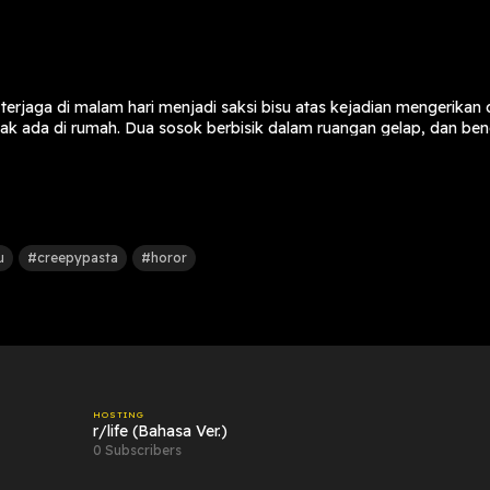
erjaga di malam hari menjadi saksi bisu atas kejadian mengerikan 
dak ada di rumah. Dua sosok berbisik dalam ruangan gelap, dan b
ui pesan singkat, balasan yang ia terima justru membuat darahnya 
lihat.
se_Necessary_8636
ox Team
u
#creepypasta
#horor
sound
sfield, u_a4gfvwagf1, SoundReality, Son Duquotidient, Retro Timm
auk, Ahmedlimon
 All rights reserved.
HOSTING
r/life (Bahasa Ver.)
0 Subscribers