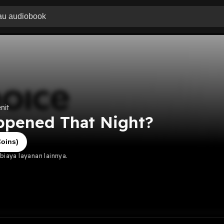
nit
pened That Night?
oins)
iaya layanan lainnya.