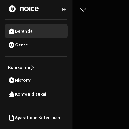
Beranda
Genre
43
6 tahun lalu
26 M
Koleksimu
Aksi Seta
History
Play
Konten disukai
Syarat dan Ketentuan