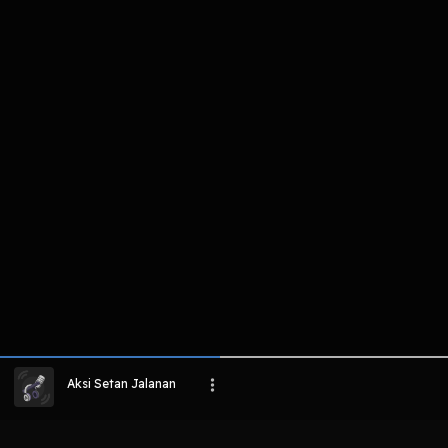
komentar belum bisa dimuat. Coba refr
atau periksa koneksi internet k
LIHAT EPISODE LAIN
Aksi Setan Jalanan