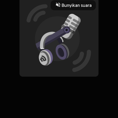
2 Menit
Bunyikan suara
Play
24 November 2022
Read More
ORIGINAL
Simpan
Selesai dengan Diri Sendiri