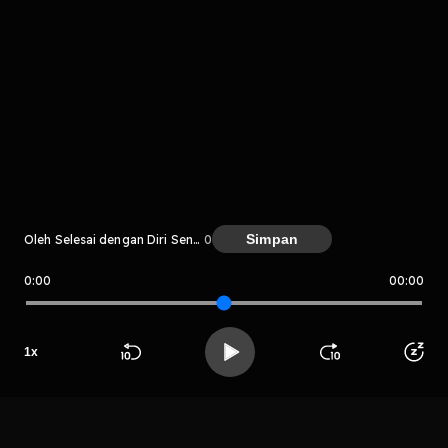
Komentar
komentar belum bisa dimuat. Coba refresh halaman
atau periksa koneksi internet kamu.
Simpan
Oleh Selesai dengan Diri Sendiri
0
0:00
00:00
Selesai dengan Diri Sendiri
1
x
LIHAT CHAPTER LAIN
Beranda
Cari
Buka App
Koleksimu
Profil