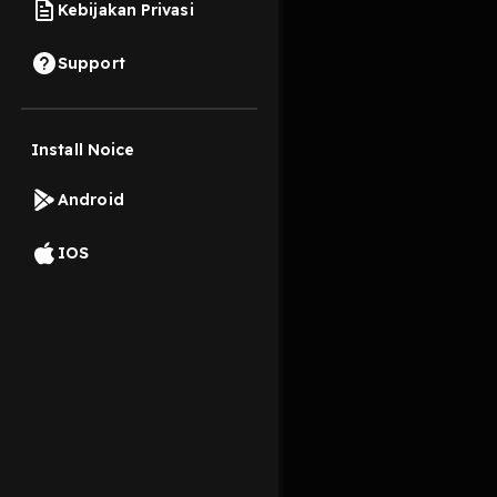
Kebijakan Privasi
11 Februari 2023
Support
Apasih insecure itu?
Install Noice
Read More
Android
Pengembangan Diri
IOS