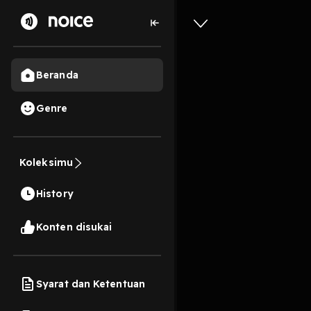
Beranda
Genre
Insecure
Koleksimu
3 Menit
History
Play
Konten disukai
Syarat dan Ketentuan