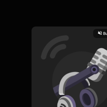
Bu
Edukasi
CREATOR-RSS
teman nyantai
0 Subscribers