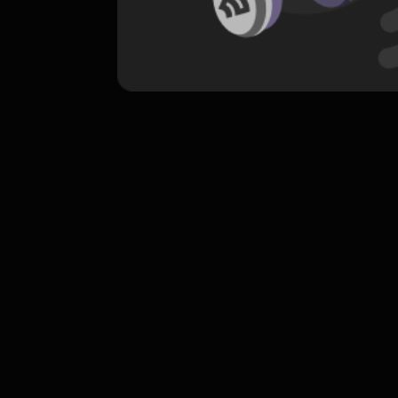
komentar belum bisa dimuat. Coba refr
atau periksa koneksi internet k