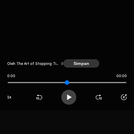
komentar belum bisa dimuat. Coba refresh halaman
atau periksa koneksi internet kamu.
Simpan
Oleh The Art of Stopping Time
0
0:00
00:00
The Art of Stopping Time
1
x
LIHAT CHAPTER LAIN
Beranda
Cari
Buka App
Koleksimu
Profil