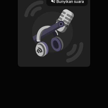
Bunyikan suara
Play
12 Agustus 2022
Read More
ORIGINAL
Simpan
The Art of Stopping Time
Komentar