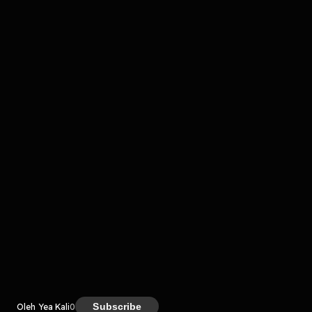
Komentar
komentar belum bisa dimuat. Coba refresh halaman
atau periksa koneksi internet kamu.
Kreator
Subscribe
Oleh Yea Kali
0