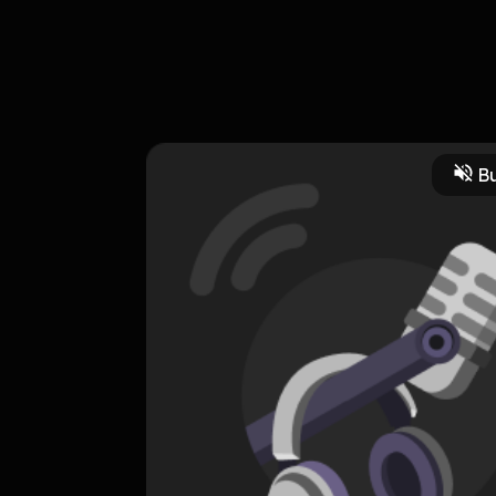
balik ponsel kita
Bu
mesinturing
turingmachine
datascience
alanturing
HOSTING
Big Data
0 Subscribers