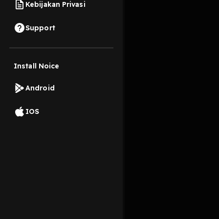
Kebijakan Privasi
20 April 2026
Support
Logika mesin turing di
Install Noice
Read More
Android
Sains
IOS
machine
datasains