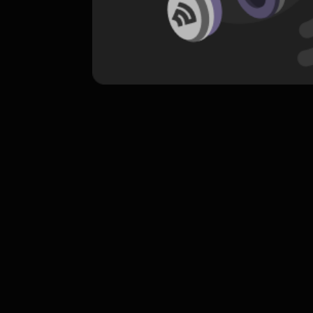
komentar belum bisa dimuat. Coba refr
atau periksa koneksi internet k