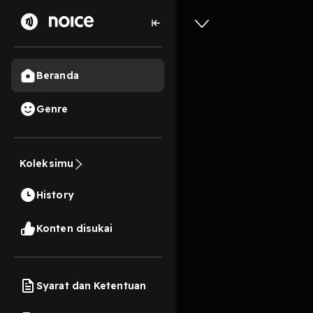
Beranda
Genre
Bagaiman
Koleksimu
27 Menit
History
Play
Konten disukai
Syarat dan Ketentuan