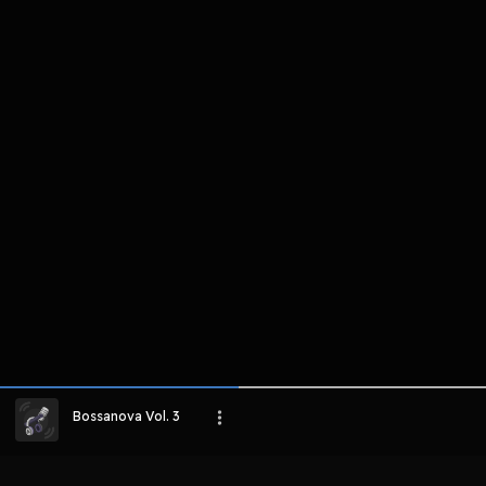
komentar belum bisa dimuat. Coba refr
atau periksa koneksi internet k
LIHAT EPISODE LAIN
Bossanova Vol. 3