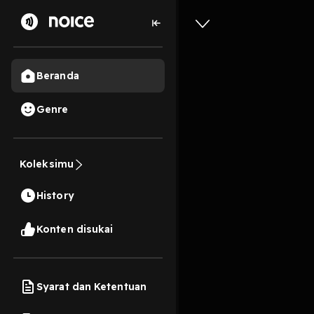
Beranda
Genre
8
6 tahun lalu
3 Men
Koleksimu
Seandain
History
Play
Konten disukai
Syarat dan Ketentuan