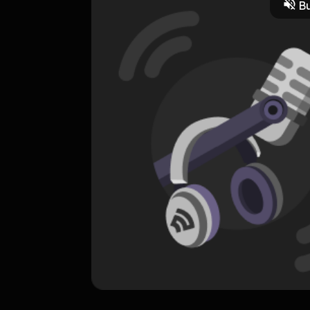
Bu
ORIGINAL
Bossanova Vol. 3
0 Subscribers