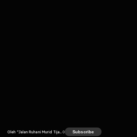
komentar belum bisa dimuat. Coba refresh halaman
atau periksa koneksi internet kamu.
Kreator
Subscribe
Oleh “Jalan Ruhani Murid Tijaany "
0