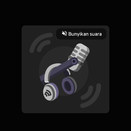
lanjutan terjemah menyatul murid
Read More
Bunyikan suara
Islam
HOSTING
“Jalan Ruhani Murid Tijaany "
Subscribe
0 Subscribers
Komentar