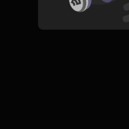
komentar belum bisa dimuat. Coba refr
atau periksa koneksi internet k