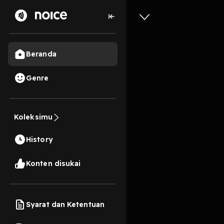
Beranda
Genre
26
4 tahun lalu
2 Me
Koleksimu
Puisi: C
History
Play
Konten disukai
Syarat dan Ketentuan