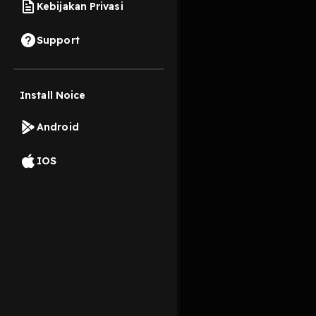
Kebijakan Privasi
27 November 2021
Support
Kau bisa pergi begitu
Install Noice
Read More
Android
Buku
Seni
IOS