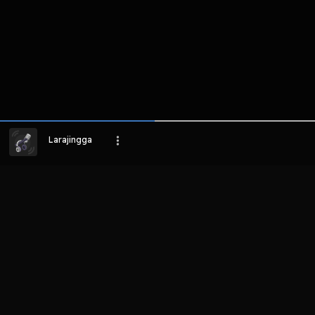
Larajingga
LIHAT EPISODE LAIN