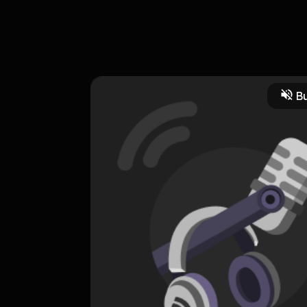
 saja, karena kau sadar aku sudah jatuh cinta.
Bu
CREATOR-RSS
Larajingga
0 Subscribers