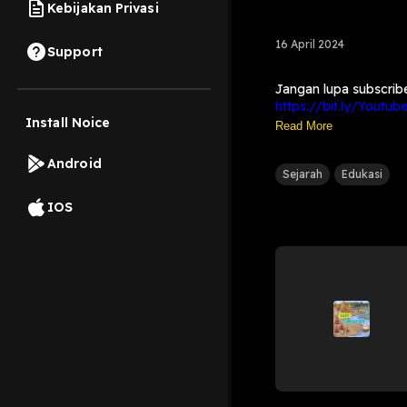
Kebijakan Privasi
16 April 2024
Support
Jangan lupa subscrib
https://bit.ly/Youtub
Install Noice
Bisa juga didengarkan
Read More
https://bit.ly/Spotify
https://bit.ly/AppleP
Android
Kenalan lebih dekat s
Sejarah
Edukasi
https://bit.ly/Instag
IOS
https://bit.ly/TikTok
https://bit.ly/Facebo
Tim Produksi:
Website:
https://bit.