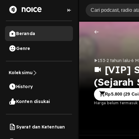
Beranda
Genre
153
2 tahun lalu
6 M
[VIP] 
Koleksimu
(Sejarah 
History
Rp
5.800
(
29
Coi
Konten disukai
Harga belum termasuk b
Syarat dan Ketentuan