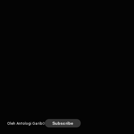
komentar belum bisa dimuat. Coba refresh halaman
atau periksa koneksi internet kamu.
Kreator
Subscribe
Oleh Antologi Garib
0