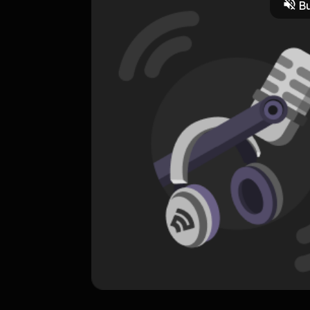
Bu
EXCLUSIVE
Kajian Setengah 5 oleh Umma Indonesia
0 Subscribers