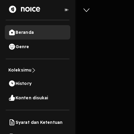
Beranda
Genre
769
6 tahun lalu
32 
Koleksimu
Ustadz Ri
History
Play
Konten disukai
Syarat dan Ketentuan