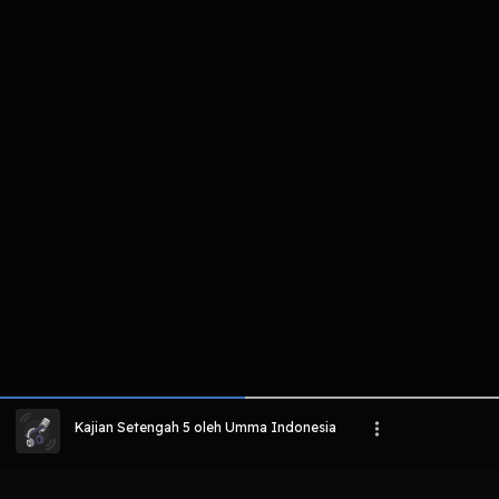
komentar belum bisa dimuat. Coba refr
atau periksa koneksi internet k
LIHAT EPISODE LAIN
Kajian Setengah 5 oleh Umma Indonesia