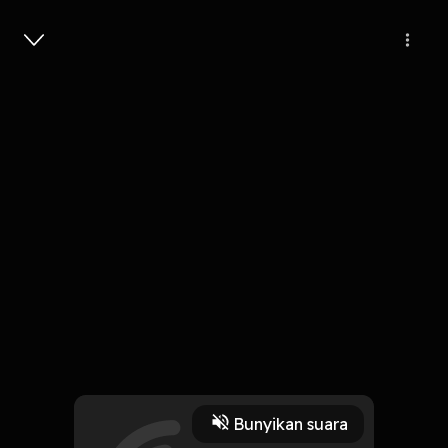
Masuk
12
6 tahun lalu
3 Menit
Mobil Toku
Play
Bunyikan suara
11 Oktober 2019