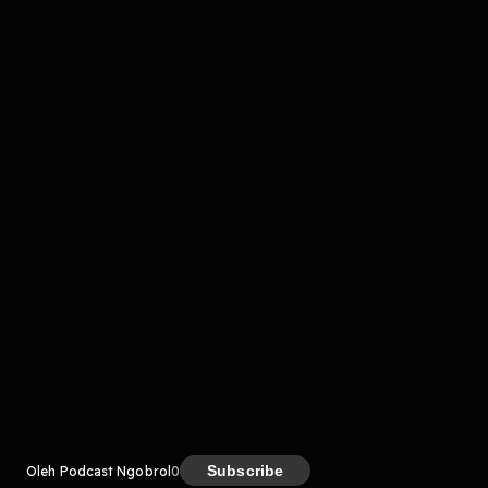
komentar belum bisa dimuat. Coba refresh halaman
atau periksa koneksi internet kamu.
Kreator
Subscribe
Oleh Podcast Ngobrol
0