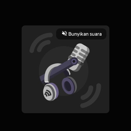
Quarter Life Crisis
Read More
Bunyikan suara
Pengembangan Diri
HOSTING
Podcast Ngobrol
Subscribe
0 Subscribers
Komentar