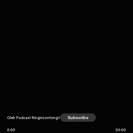
komentar belum bisa dimuat. Coba refresh halaman
atau periksa koneksi internet kamu.
Kreator
Subscribe
Oleh Podcast Ringincontong
0
0:00
00:00