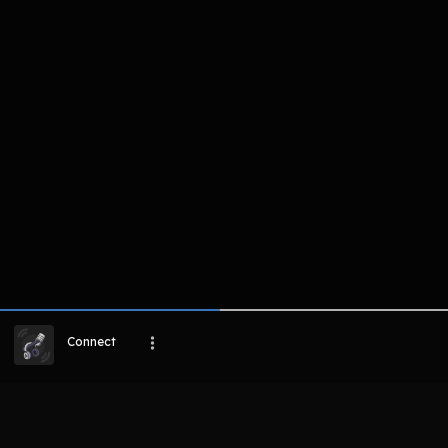
komentar belum bisa dimuat. Coba refr
atau periksa koneksi internet k
LIHAT CHAPTER LAIN
Connect