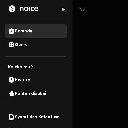
Beranda
Genre
2,8 rb
3 tahun lalu
1
Koleksimu
#2 Memba
History
Play
Konten disukai
Syarat dan Ketentuan