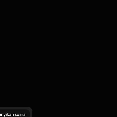
Masuk
erita.
nyikan suara