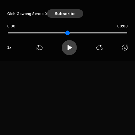
Subscribe
Oleh Gawang Sendal
0
0:00
00:00
Gawang Sendal
Host
1
x
Nampunk
Beranda
Cari
Buka App
Koleksimu
Profil
produksi
LIHAT EPISODE LAIN