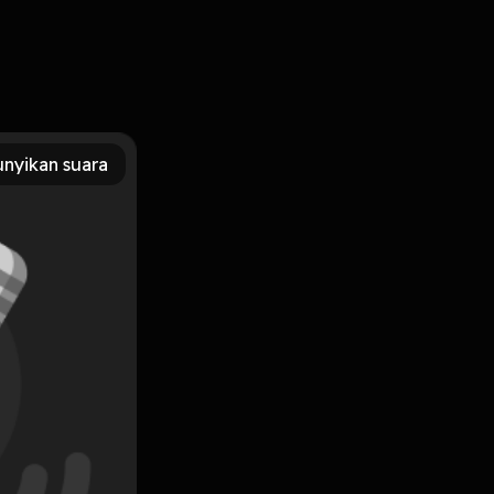
ma itu perlu dijaga bareng-bareng. Kita nggak bisa egois dan
kok di kerumunan. Dan yang bukan perokok juga mulai berani
nyikan suara
Subscribe