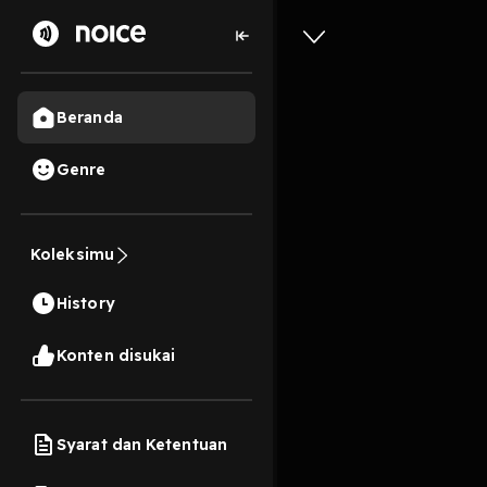
Beranda
Genre
Merokok 
Koleksimu
Gangguan
History
6 Menit
Play
Konten disukai
Syarat dan Ketentuan