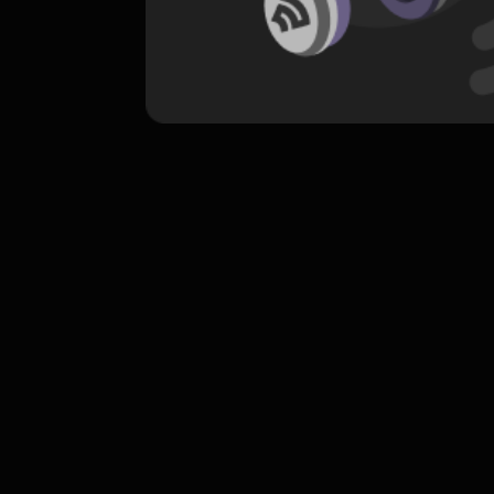
komentar belum bisa dimuat. Coba refr
atau periksa koneksi internet k