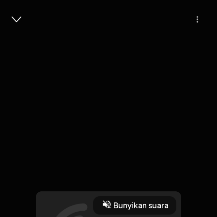
Masuk
7
6 tahun lalu
4 Menit
Karano Adiak
Play
Bunyikan suara
16 Oktober 2019