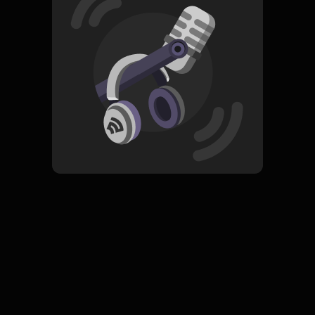
Read More
Pop
ORIGINAL
Si Buyuang Kini Lah Gadang
Subscribe
0 Subscribers
Komentar