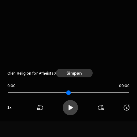
Komentar
komentar belum bisa dimuat. Coba refresh halaman
atau periksa koneksi internet kamu.
Simpan
Oleh Religion for Atheists
0
0:00
00:00
Religion for Atheists
1
x
LIHAT CHAPTER LAIN
Beranda
Cari
Buka App
Koleksimu
Profil