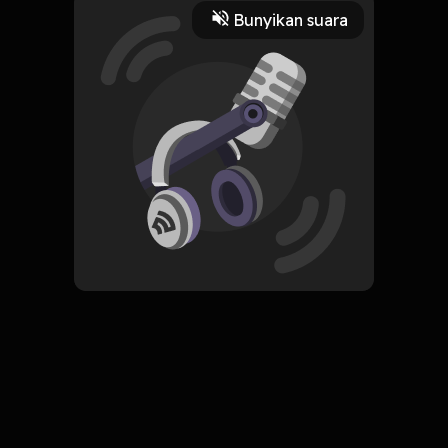
2 Menit
Bunyikan suara
Play
14 Oktober 2022
Read More
ORIGINAL
Simpan
Religion for Atheists