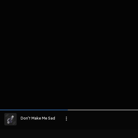
komentar belum bisa dimuat. Coba refr
atau periksa koneksi internet k
LIHAT EPISODE LAIN
Don’t Make Me Sad