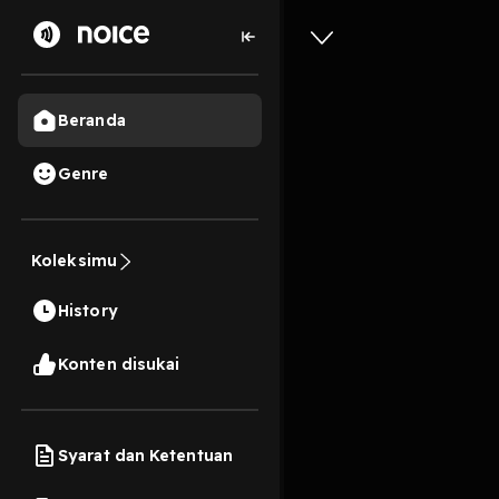
Beranda
Genre
Don’t Ma
Koleksimu
3 Menit
History
Play
Konten disukai
Syarat dan Ketentuan