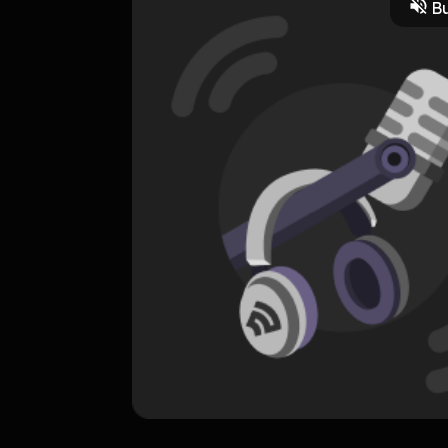
Bu
ORIGINAL
Don’t Make Me Sad
0 Subscribers