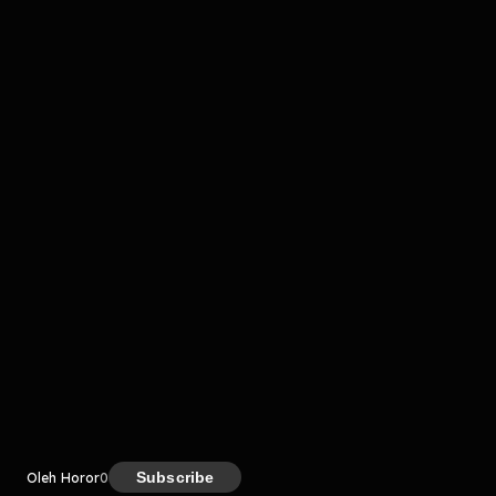
komentar belum bisa dimuat. Coba refresh halaman
atau periksa koneksi internet kamu.
Kreator
Subscribe
Oleh Horor
0