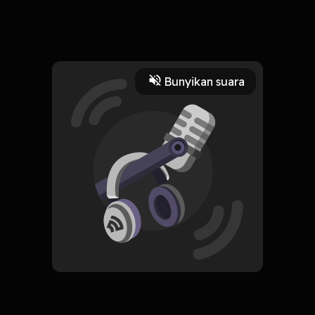
Horor brodii
Read More
Bunyikan suara
Horor
HOSTING
Horor
Subscribe
0 Subscribers
Komentar