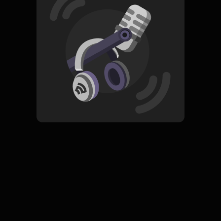
Read More
Pop
ORIGINAL
Si Buyuang Kini Lah Gadang
Subscribe
0 Subscribers
Komentar