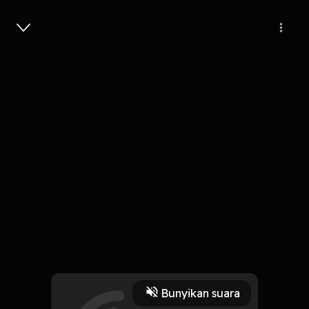
Masuk
Cinto Mambaro
4 Menit
Play
Bunyikan suara
16 Oktober 2019