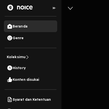
Beranda
Genre
167
6 tahun lalu
3 M
Koleksimu
Mencint
History
Play
Konten disukai
Syarat dan Ketentuan