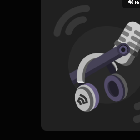
Bu
ORIGINAL
Mencintaimu Sampai Mati - Single
0 Subscribers