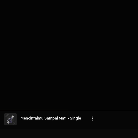
komentar belum bisa dimuat. Coba refr
atau periksa koneksi internet k
LIHAT EPISODE LAIN
Mencintaimu Sampai Mati - Single