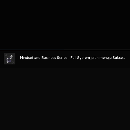
Mindset and Business Series - Full System jalan menuju Sukses
dan kaya Raya hanya dengan merubah Mindset( Metode yang
tidak pernah diajarkan di kelas mana pun )
LIHAT EPISODE LAIN