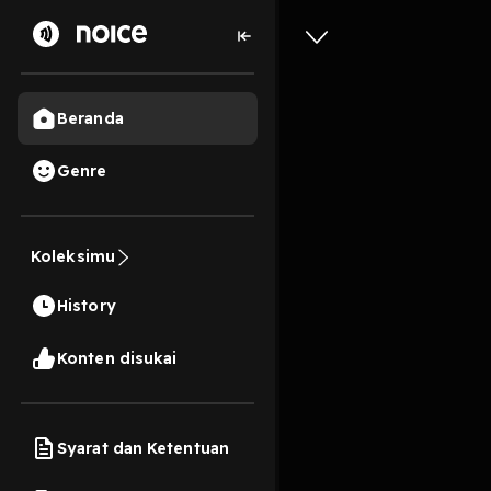
Beranda
Genre
Part 7 LO
Koleksimu
untuk M
9 Menit
History
Preview
Konten disukai
Harga belum termasuk b
Syarat dan Ketentuan