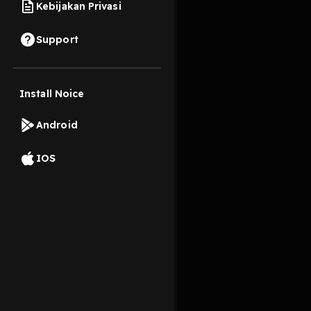
Kebijakan Privasi
16 Maret 2025
Support
Afirmasi
adalah pern
🔹
Visualisasi
adalah 
Install Noice
Read More
Android
Entrepreneurship
IOS