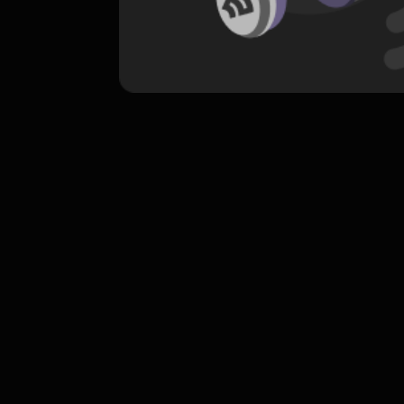
komentar belum bisa dimuat. Coba refr
atau periksa koneksi internet k