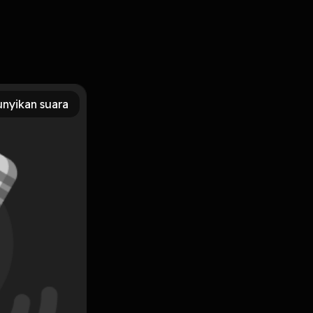
an hal tersebut. Katanya jodoh itu begini lho!
nyikan suara
Subscribe