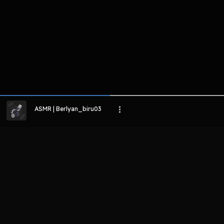
ASMR | Berlyan_biru03
LIHAT EPISODE LAIN