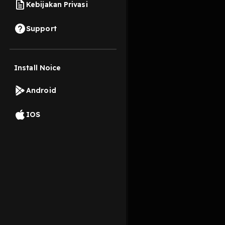
Kebijakan Privasi
31 Desember 2023
Support
Kalian pasti pernah k
Install Noice
Read More
Android
Minat dan Hobi
IOS