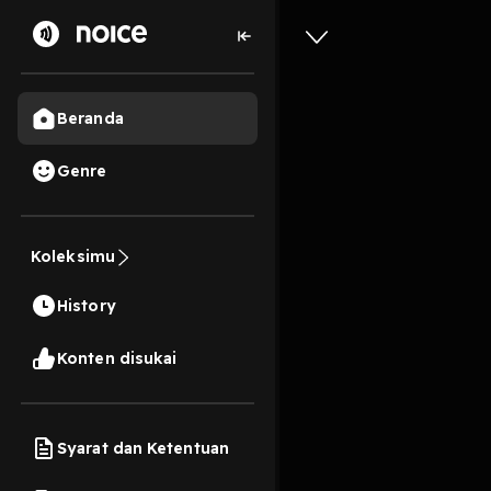
Beranda
Genre
16
2 tahun lalu
3 Me
Koleksimu
1. Jodoh
History
Play
Konten disukai
Syarat dan Ketentuan