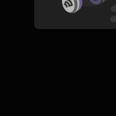
komentar belum bisa dimuat. Coba refr
atau periksa koneksi internet k