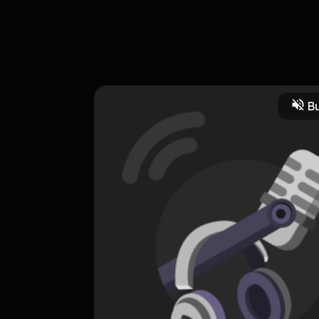
an bertanya-tanya perihal jodoh. Sama kok, aku juga sering menanyak
Bu
HOSTING
ASMR | Berlyan_biru03
0 Subscribers