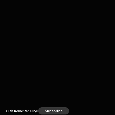
komentar belum bisa dimuat. Coba refresh halaman
atau periksa koneksi internet kamu.
Kreator
Subscribe
Oleh Komentar Guy
0