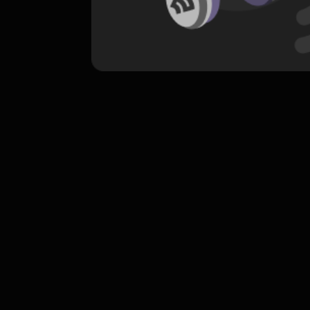
komentar belum bisa dimuat. Coba refr
atau periksa koneksi internet k