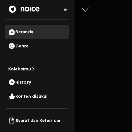
Beranda
Genre
6
2 tahun lalu
5 Men
Koleksimu
Tugas Po
History
Play
Konten disukai
Syarat dan Ketentuan