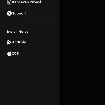
Kebijakan Privasi
12 Desember 2023
Support
Inovasi teknologi per
Install Noice
Read More
Android
Indie
IOS