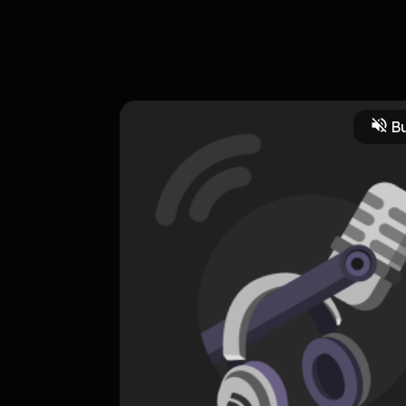
tanian
Bu
HOSTING
INOVASI TEKNOLOGI
0 Subscribers