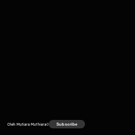
komentar belum bisa dimuat. Coba refresh halaman
atau periksa koneksi internet kamu.
Kreator
Subscribe
Oleh Mutiara Muthiara
0