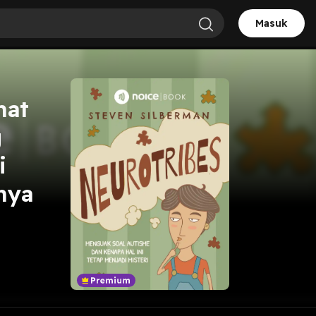
Masuk
hat
g
i
nya