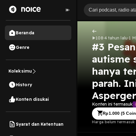
Beranda
108
4 tahun lalu
1 M
#3 Pesan
Genre
autisme 
hanya ter
Koleksimu
parah. I
History
Asperge
Konten disukai
Konten ini termasuk
Rp
1.000
(
5
Coin
Harga belum termasuk b
Syarat dan Ketentuan