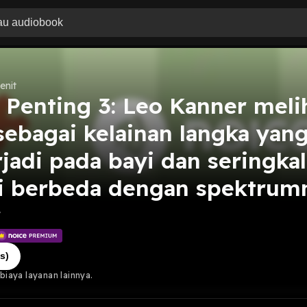
enit
 Penting 3: Leo Kanner meli
sebagai kelainan langka yan
jadi pada bayi dan seringkal
ni berbeda dengan spektrum
r
s)
iaya layanan lainnya.