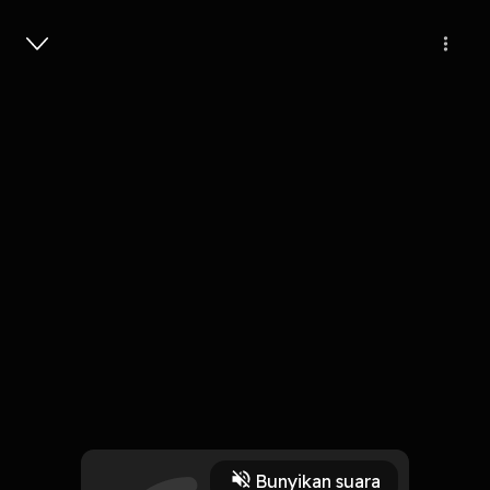
Masuk
2,2 rb
4 tahun lalu
5 Menit
#8 Diplomasi-diplomasi Sjahrir
Play
Bunyikan suara