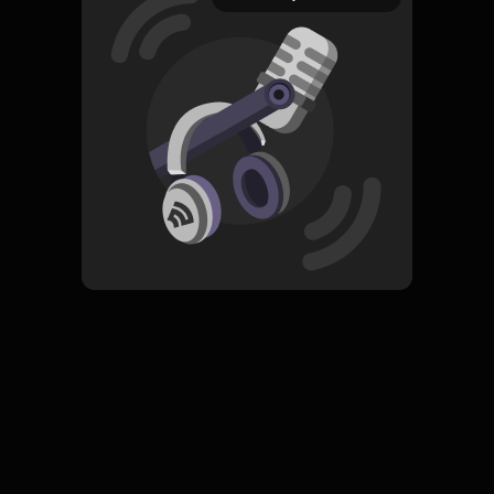
5 Juli 2022
Read More
ORIGINAL
Simpan
Sjahrir: Peran Besar Bung
Kecil
Komentar