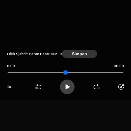
komentar belum bisa dimuat. Coba refresh halaman
atau periksa koneksi internet kamu.
Simpan
Oleh Sjahrir: Peran Besar Bung Kecil
0
0:00
00:00
Sjahrir: Peran Besar Bung Kecil
LIHAT CHAPTER LAIN
1
x
Beranda
Cari
Buka App
Koleksimu
Profil