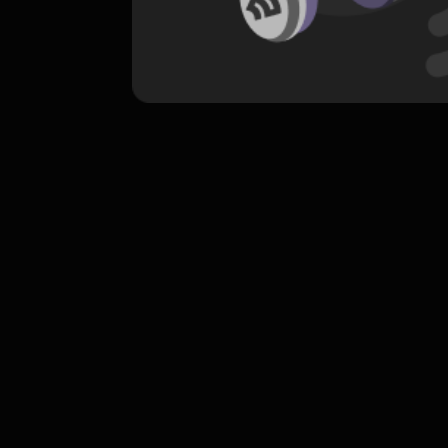
komentar belum bisa dimuat. Coba refr
atau periksa koneksi internet k