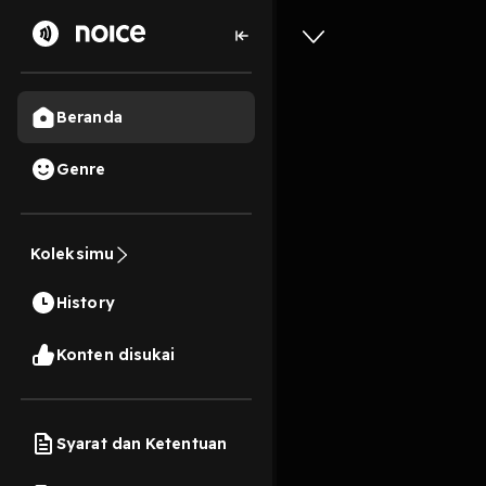
Beranda
Genre
108,7 rb
3 bulan lal
Percak
Koleksimu
Kaliadem
History
Konten ini termasuk
Preview
Konten disukai
Harga belum termasuk b
Syarat dan Ketentuan