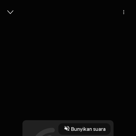
Masuk
Jengah
4 Menit
Play
Bunyikan suara
11 Oktober 2019