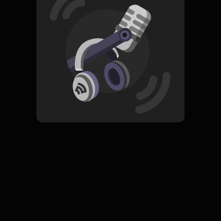
Read More
Pop
ORIGINAL
Camelia 1
Subscribe
0 Subscribers
Komentar