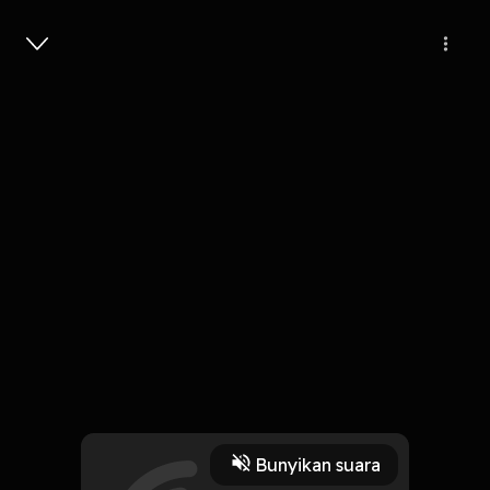
Masuk
Lagu Untuk Sebuah Nama
3 Menit
Play
Bunyikan suara
15 Oktober 2019