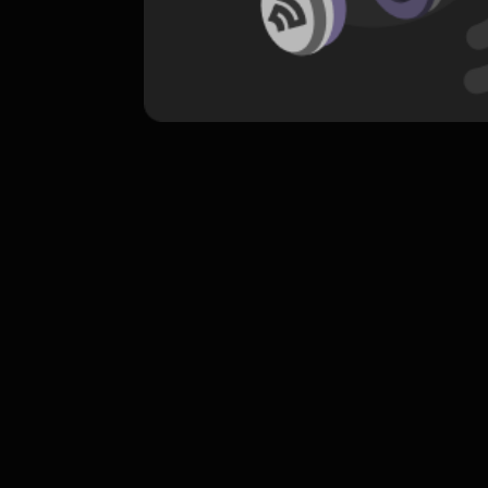
komentar belum bisa dimuat. Coba refr
atau periksa koneksi internet k