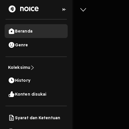
Beranda
Genre
2
6 bulan lalu
35 Me
BNN Bo
Koleksimu
Kesehata
History
Play
Konten disukai
Syarat dan Ketentuan