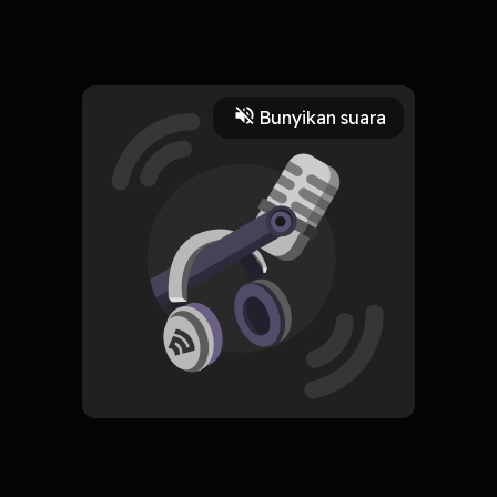
Read More
Bunyikan suara
Seni Visual
Seni
CREATOR-RSS
Cerita Jingga
Subscribe
0 Subscribers
Komentar