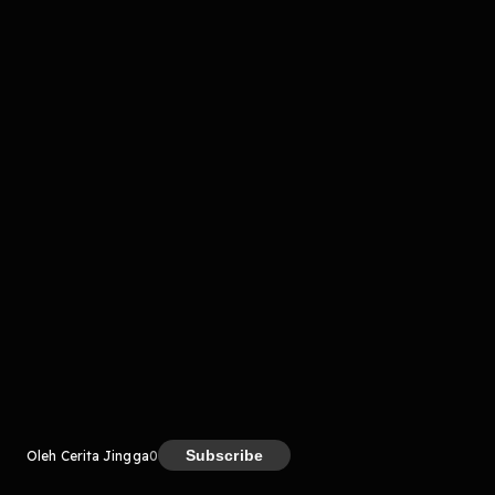
komentar belum bisa dimuat. Coba refresh halaman
atau periksa koneksi internet kamu.
Kreator
Subscribe
Oleh Cerita Jingga
0