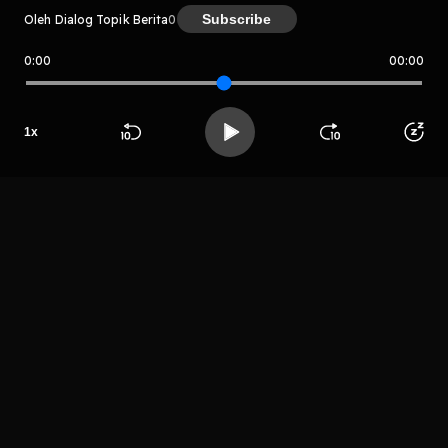
Subscribe
Oleh Dialog Topik Berita
0
0:00
00:00
Dialog Topik Berita
Host
1
x
Seila Fm
Beranda
Cari
Buka App
Koleksimu
Profil
LIHAT EPISODE LAIN