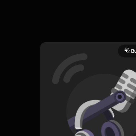
hanel youtube ngaji roso
dhatma panrekun
Bu
a
dharmapangrekun
HOSTING
podcast kini
0 Subscribers