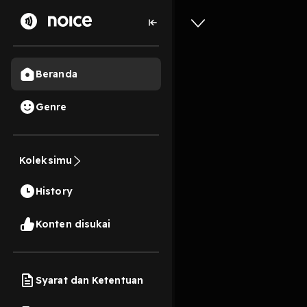
Beranda
Genre
1
4 bulan lalu
19 Me
bedah sk
Koleksimu
dharma 
History
Play
Konten disukai
Syarat dan Ketentuan