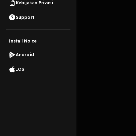
Kebijakan Privasi
9 Maret 2026
Support
transkrip di sebuah c
dengan narasumber 
Install Noice
Read More
Android
Berita Harian
IOS
tersembunyi
agend