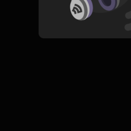
komentar belum bisa dimuat. Coba refr
atau periksa koneksi internet k