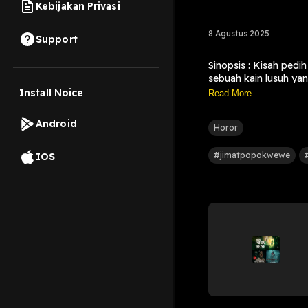
Kebijakan Privasi
8 Agustus 2025
Support
Sinopsis : Kisah ped
sebuah kain lusuh yan
produksi JAGADKECI
Install Noice
Read More
Written & Director :
Line Producer : Vinda
Android
Horor
DOP : Alfareza
Dicky
#jimatpopokwewe
IOS
Art director : Sanda S
Nasa Aki
Cast. Agil nofian, Ris