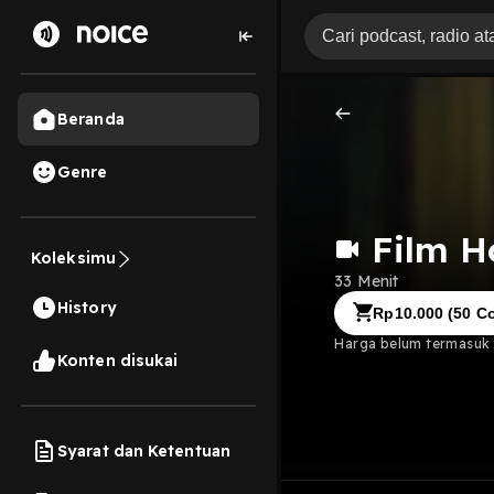
Beranda
Genre
Film H
Koleksimu
33 Menit
History
Rp
10.000
(
50
Co
Harga belum termasuk b
Konten disukai
Syarat dan Ketentuan