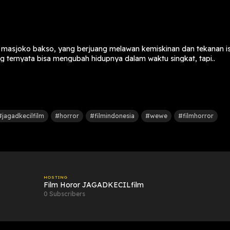
ih masjoko bakso, yang berjuang melawan kemiskinan dan tekanan is
g ternyata bisa mengubah hidupnya dalam waktu singkat, tapi..
Lfilm
 NanangKunank
 Y
#jagadkecilfilm
#horror
#filmindonesia
#wewe
#filmhorror
aputra
ty Sundari, Jofan jo, Sanda saputra, Nasa aki, Dicky, Judibayan Ikdh
HOSTING
Film Horor JAGADKECILfilm
0 Subscribers