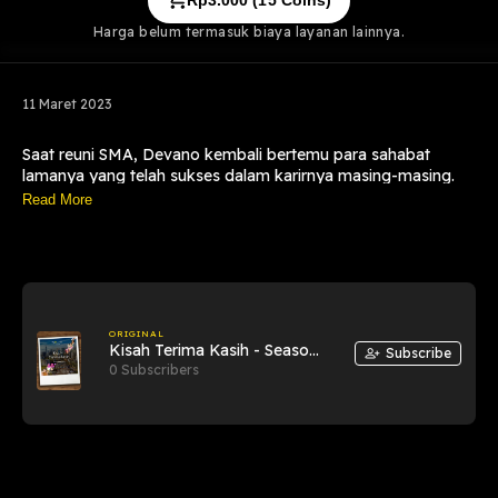
Rp
3.000
(
15
Coins)
Harga belum termasuk biaya layanan lainnya.
11 Maret 2023
Saat reuni SMA, Devano kembali bertemu para sahabat
lamanya yang telah sukses dalam karirnya masing-masing.
diantara hiruk pikuk pesta itu, Devano menerawang mencari
Read More
keberadaan gurunya, yang konon sangat berjasa dalam
kesuksesan karirnya, namun tidak ada.
Merekapun akhirnya memutuskan untuk mencari keberadaan
gurunya tersebut sambil bernostalgia
ORIGINAL
Kisah Terima Kasih - Season
Subscribe
1
0 Subscribers