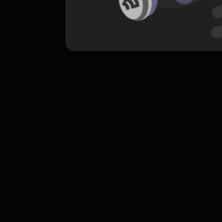
komentar belum bisa dimuat. Coba refr
atau periksa koneksi internet k