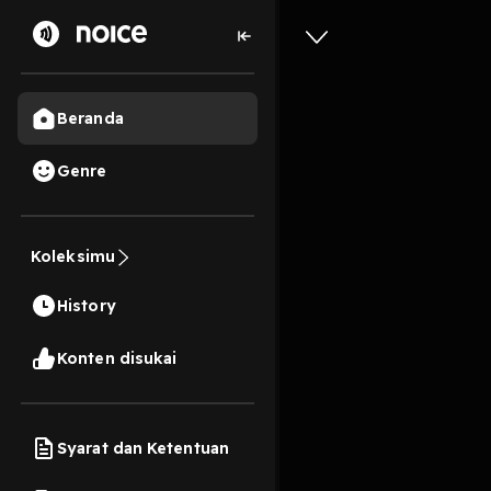
Beranda
Genre
10
3 tahun lalu
44 M
S2 Eps. 
Koleksimu
Seharian
History
Decky K
Konten disukai
Play
Syarat dan Ketentuan